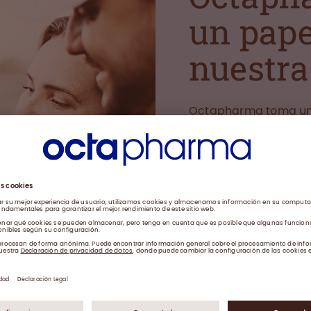
un pape
nuestr
Octapharma toma un 
comunidades de pers
para sus medicament
organizaciones en to
CONOZCA NUESTRO
COMPROMISO DEL P