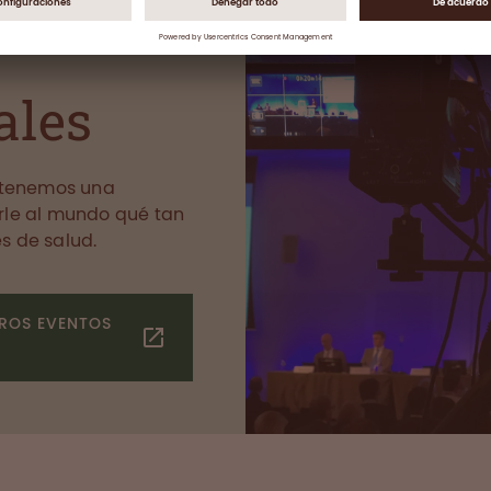
ales
s tenemos una
rle al mundo qué tan
s de salud.
ROS EVENTOS