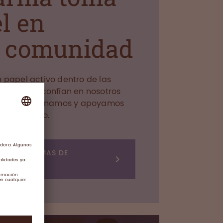
l en
a comunidad
papel activo dentro de las
onas que confían en nosotros
os. Patrocinamos y apoyamos
do el mundo.
S PROGRAMAS DE
ACIENTE