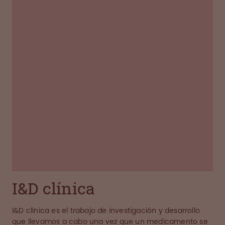
desarrollamos nuevos productos derivados del
plasma. También creamos nuevas tecnologías
para mejorar nuestro trabajo y nuevos
dispositivos para ayudar a los pacientes en el
hogar o en el hospital. Mantenemos un fuerte
enfoque en asuntos clave de regulación,
producción, gestión del ciclo de vida y
marketing.
NUESTRAS UBICACIONES
I&D clínica
I&D clínica es el trabajo de investigación y desarrollo
que llevamos a cabo una vez que un medicamento se