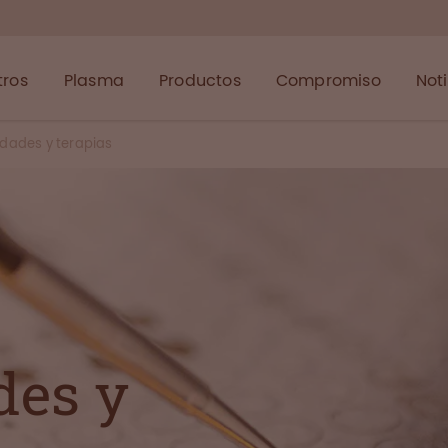
tros
Plasma
Productos
Compromiso
Not
dades y terapias
des y