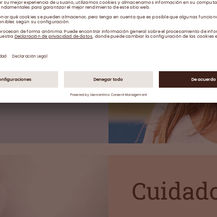
munoglobulina (IgG)
munitario del cuerpo
medades
A
Cuidado