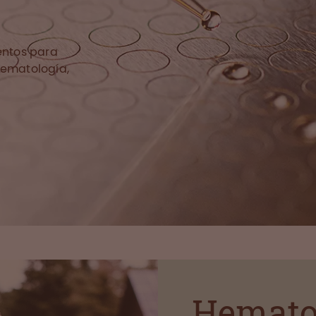
ntos para
hematología,
Hemato