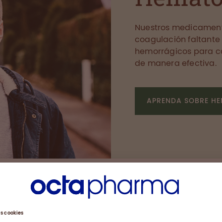
Nuestros medicament
coagulación faltante
hemorrágicos para co
de manera efectiva.
APRENDA SOBRE H
pia