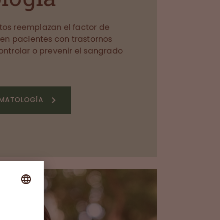
os reemplazan el factor de
 en pacientes con trastornos
ntrolar o prevenir el sangrado
EMATOLOGÍA