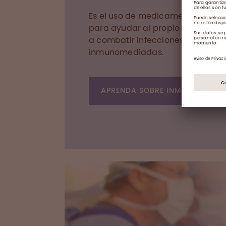
Es el uso de medicamentos de in
para ayudar al propio sistema in
a combatir infecciones o enfer
inmunomediadas.
APRENDA SOBRE INMUNOTERAPI