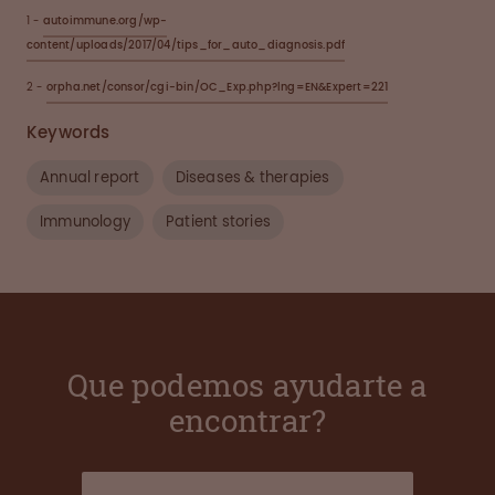
1 -
autoimmune.org/wp-
content/uploads/2017/04/tips_for_auto_diagnosis.pdf
2 -
orpha.net/consor/cgi-bin/OC_Exp.php?lng=EN&Expert=221
Keywords
Annual report
Diseases & therapies
Immunology
Patient stories
Que podemos ayudarte a
encontrar?