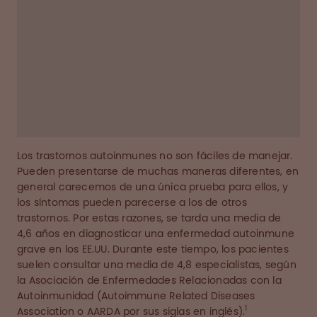
"Ahora sé que lo que hace la dermatomiositis
es afectar a la piel y al tejido muscular, y mis
piernas se debilitaron tanto que no podía
andar por el dolor."
Los trastornos autoinmunes no son fáciles de manejar.
Pueden presentarse de muchas maneras diferentes, en
general carecemos de una única prueba para ellos, y
los síntomas pueden parecerse a los de otros
trastornos. Por estas razones, se tarda una media de
4,6 años en diagnosticar una enfermedad autoinmune
grave en los EE.UU. Durante este tiempo, los pacientes
suelen consultar una media de 4,8 especialistas, según
la Asociación de Enfermedades Relacionadas con la
Autoinmunidad (Autoimmune Related Diseases
1
Association o AARDA por sus siglas en inglés).