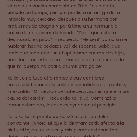
vida dio un vuelco completo en 2015. En un corto
periodo de tiempo, primero perdió a un amigo de la
infancia muy cercano, después a su hermana por
problemas de drogas, y por último a su hermano a
causa de un cáncer de hígado. “Decir que estaba
destrozada es poco” — recuerda. “Me sentí como si me
hubieran hecho pedazos. Así, de repente. Sabía que
tenía que mantener un el optimismo por mis dos hijos,
pero también estaba empezando a darme cuenta de
que mi cuerpo no podría asumir otro golpe”.
Kellie Jo no tuvo otro remedio que centrarse
en su salud cuando le salió un sarpullido en el pecho y
la espalda. “Mi médico de cabecera asumió que era por
causa del estrés” —recuerda Kellie Jo. Comenzó a
tomar esteroides, los cuales ayudaron al principio.
Pero Kellie Jo pronto comenzó a sufrir un dolor
constante. “Ahora sé que la dermamiositis afecta a la
piel y al tejido muscular, y mis piernas estaban tan
débiles que no podía caminar por el dolor”.