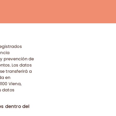
egistrados
encia
 y prevención de
ntos. Los datos
e transferirá a
da en
100 Viena,
s datos
s dentro del