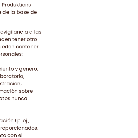
 Produktions
e de la base de
vigilancia a las
eden tener otro
pueden contener
ersonales:
miento y género,
boratorio,
stración,
ormación sobre
datos nunca
ción (p. ej.,
 proporcionados.
to con el