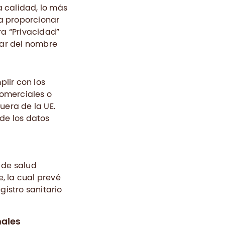
a calidad, lo más
ea proporcionar
a “Privacidad”
gar del nombre
lir con los
comerciales o
uera de la UE.
e los datos
 de salud
, la cual prevé
istro sanitario
nales