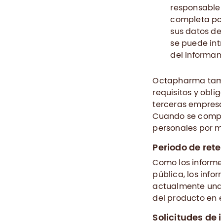
responsable 
completa pos
sus datos de
se puede int
del informan
Octapharma tamb
requisitos y obl
terceras empresa
Cuando se compa
personales por m
Periodo de ret
Como los informe
pública, los info
actualmente una 
del producto en e
Solicitudes de