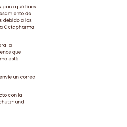
 para qué fines.
ocesamiento de
s debido a los
s a Octapharma
ra la
menos que
rma esté
 envíe un correo
to con la
chutz- und