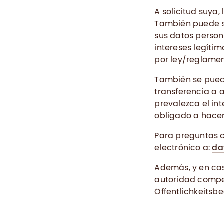
A solicitud suya
También puede so
sus datos person
intereses legít
por ley/reglamen
También se pued
transferencia a 
prevalezca el i
obligado a hacer
Para preguntas o 
electrónico a:
da
Además, y en ca
autoridad compe
Öffentlichkeitsb