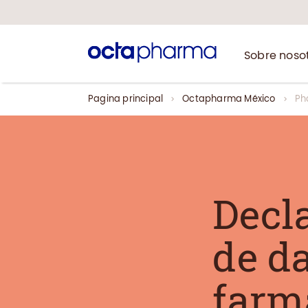
Sobre noso
Pagina principal
Octapharma México
Ph
Decl
de d
farm