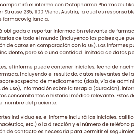
ompartirá el informe con Octapharma Pharmazeutika
 Strasse 235, 1100 Viena, Austria, la cual es responsabl
 farmacovigilancia.
obligada a reportar información relevante de farmaco
tarias de todo el mundo (incluyendo los países que pu
ión de datos en comparación con la UE). Los informes 
 incidente, pero sólo una cantidad limitada de datos p
es, el informe puede contener iniciales, fecha de naci
ormada, incluyendo el resultado, datos relevantes de la
 sobre sospecha de medicamento (dosis, vía de admini
 de uso), información sobre la terapia (duración), inf
s concomitantes e historial médico relevante. Estos 
el nombre del paciente.
rtes individuales, el informe incluirá las iniciales, califica
acéutico, etc.) o la dirección y el número de teléfono
ón de contacto es necesaria para permitir el seguimien