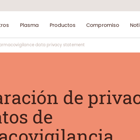
tros
Plasma
Productos
Compromiso
Not
armacovigilance data privacy statement
aración de priva
atos de
acovigilancia