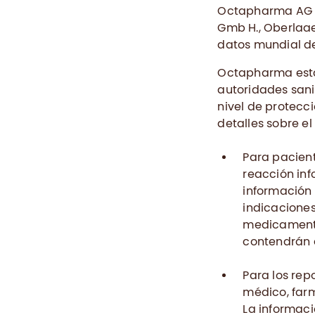
Octapharma AG c
Gmb H., Oberlaaer
datos mundial de
Octapharma está 
autoridades sani
nivel de protecc
detalles sobre el
Para pacient
reacción inf
información
indicaciones
medicamento
contendrán 
Para los repo
médico, farm
La informaci