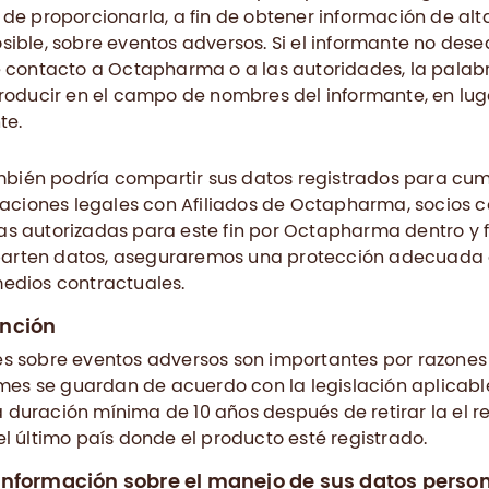
de proporcionarla, a fin de obtener información de alt
ible, sobre eventos adversos. Si el informante no des
 contacto a Octapharma o a las autoridades, la palabr
roducir en el campo de nombres del informante, en lu
te.
ién podría compartir sus datos registrados para cump
igaciones legales con Afiliados de Octapharma, socios 
s autorizadas para este fin por Octapharma dentro y f
rten datos, aseguraremos una protección adecuada d
edios contractuales.
ención
s sobre eventos adversos son importantes por razones
rmes se guardan de acuerdo con la legislación aplicable
duración mínima de 10 años después de retirar la el reg
l último país donde el producto esté registrado.
 información sobre el manejo de sus datos perso